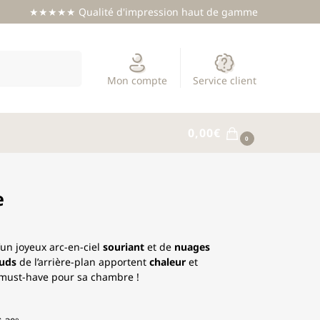
★★★★★ Qualité d'impression haut de gamme
Recherche
Mon compte
Service client
0,00
€
0
e
’un joyeux arc-en-ciel
souriant
et de
nuages
uds
de l’arrière-plan apportent
chaleur
et
n must-have pour sa chambre !