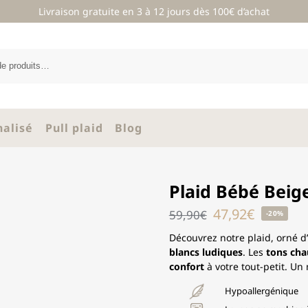
Livraison gratuite en 3 à 12 jours dès 100€ d’achat
nalisé
Pull plaid
Blog
Plaid Bébé Beig
47,92
€
59,90
€
-20%
Découvrez notre plaid, orné d
blancs ludiques
. Les
tons cha
confort
à votre tout-petit. U
Hypoallergénique