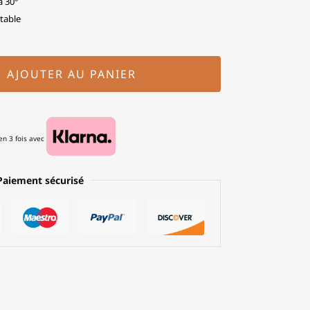
à 30°
table
AJOUTER AU PANIER
n 3 fois avec
Paiement sécurisé