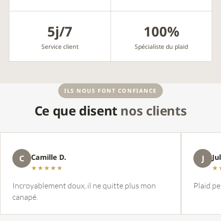
5j/7
100%
Service client
Spécialiste du plaid
ILS NOUS FONT CONFIANCE
Ce que disent
nos clients
Camille D.
Ju
C
J
★★★★★
★
Incroyablement doux, il ne quitte plus mon
Plaid pe
canapé.