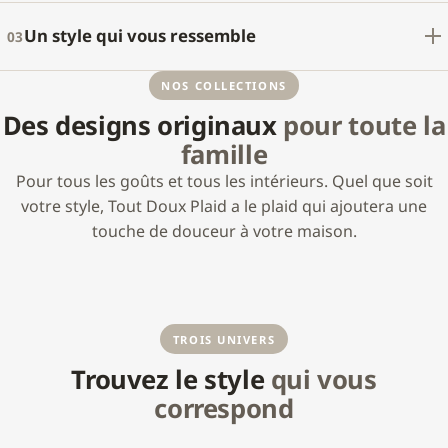
Un style qui vous ressemble
03
NOS COLLECTIONS
Des designs originaux
pour toute la
famille
Pour tous les goûts et tous les intérieurs. Quel que soit
votre style, Tout Doux Plaid a le plaid qui ajoutera une
touche de douceur à votre maison.
Plaids grosses
Plaids polaires
Plaids
Pull plaid
mailles
personnalisés
Voir la collection →
TROIS UNIVERS
Voir la collection →
Voir la collection →
Personnaliser →
Trouvez le style
qui vous
correspond