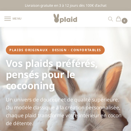
Livraison gratuite en 3 à 12 jours dès 100€ d’achat
MENU
0
PLAIDS ORIGINAUX · DESIGN · CONFORTABLES
Vos plaids préférés,
pensés pour le
cocooning
Un univers de douceur et de qualité supérieure.
Du modèle classique à la création personnalisée,
chaque plaid transforme votre intérieur en cocon
de détente.