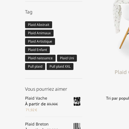
Tag
Plaid Abstrait
Plaid Animaux
Plaid Artistique
Plaid Enfant
Plaid naissance
Plaid Uni
Pull plaid
Pull plaid XXL
Plaid
Vous pourriez aimer
Plaid Vache
À partir de
89,90
€
71,92
€
Plaid Breton