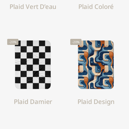
Plaid Vert D’eau
Plaid Coloré
-20%
-20%
Plaid Damier
Plaid Design