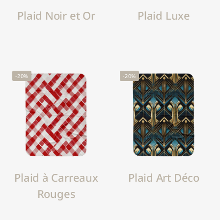
Plaid Noir et Or
Plaid Luxe
-20%
-20%
Plaid à Carreaux
Plaid Art Déco
Rouges