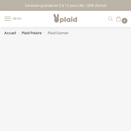
Livraison gratuite en 3 à 12 jours dès 100€ d’achat
MENU
0
Accueil
Plaid Polaire
Plaid Damier
/
/