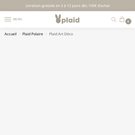
Livraison gratuite en 3 à 12 jours dès 100€ d’achat
MENU
0
Accueil
Plaid Polaire
Plaid Art Déco
/
/