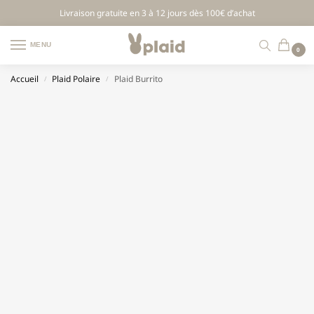
Livraison gratuite en 3 à 12 jours dès 100€ d’achat
MENU
0
Accueil
Plaid Polaire
Plaid Burrito
/
/