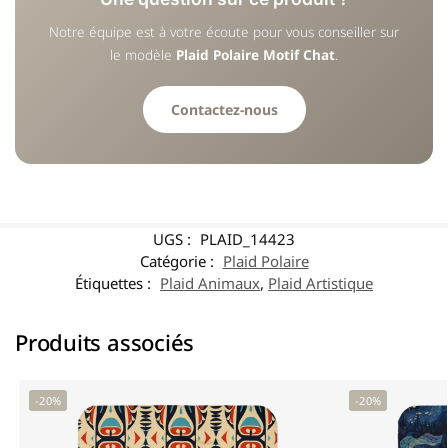
Notre équipe est à votre écoute pour vous conseiller sur
le modèle
Plaid Polaire Motif Chat
.
Contactez-nous
UGS :
PLAID_14423
Catégorie :
Plaid Polaire
Étiquettes :
Plaid Animaux
,
Plaid Artistique
Produits associés
-20%
-20%