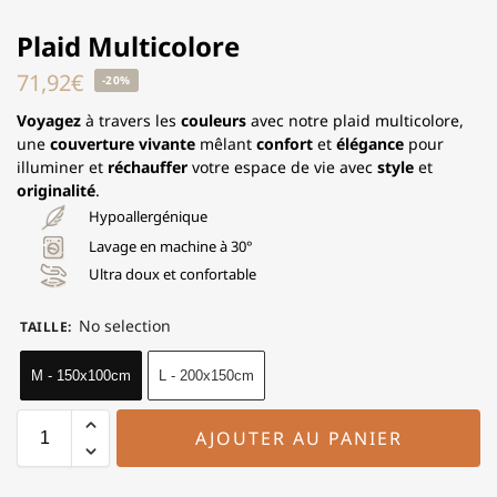
Plaid Multicolore
71,92
€
-20%
Voyagez
à travers les
couleurs
avec notre plaid multicolore,
une
couverture vivante
mêlant
confort
et
élégance
pour
illuminer et
réchauffer
votre espace de vie avec
style
et
originalité
.
Hypoallergénique
Lavage en machine à 30°
Ultra doux et confortable
No selection
TAILLE
:
M - 150x100cm
L - 200x150cm
AJOUTER AU PANIER