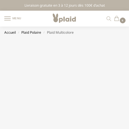
Livraison gratuite en 3 à 12 jours dès 100€ d’achat
MENU
0
Accueil
Plaid Polaire
Plaid Multicolore
/
/