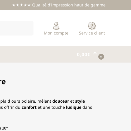
★★★★★ Qualité d'impression haut de gamme
Recherche
Mon compte
Service client
0,00
€
0
re
 plaid ours polaire, mêlant
douceur
et
style
s offrir du
confort
et une touche
ludique
dans
à 30°