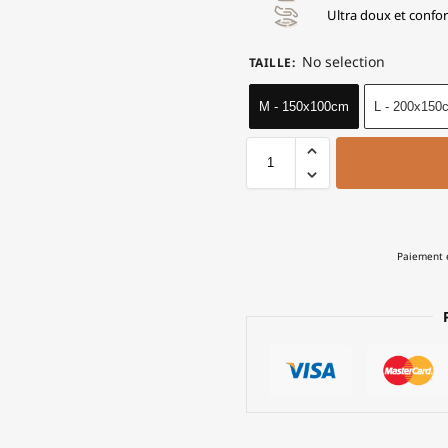
Ultra doux et confor
No selection
TAILLE
:
M - 150x100cm
L - 200x150
Paiement e