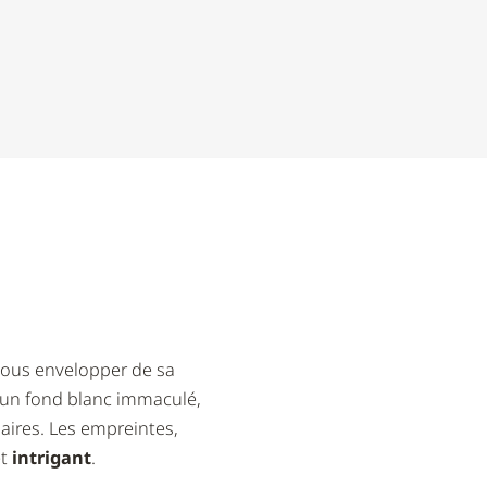
 vous envelopper de sa
r un fond blanc immaculé,
aires. Les empreintes,
t
intrigant
.