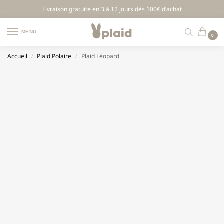
Livraison gratuite en 3 à 12 jours dès 100€ d’achat
MENU
0
Accueil
Plaid Polaire
Plaid Léopard
/
/