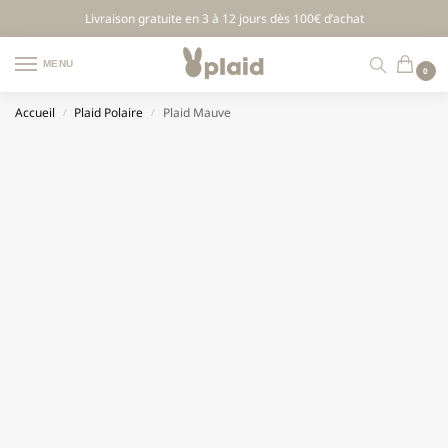
Livraison gratuite en 3 à 12 jours dès 100€ d’achat
MENU
0
Accueil
Plaid Polaire
Plaid Mauve
/
/