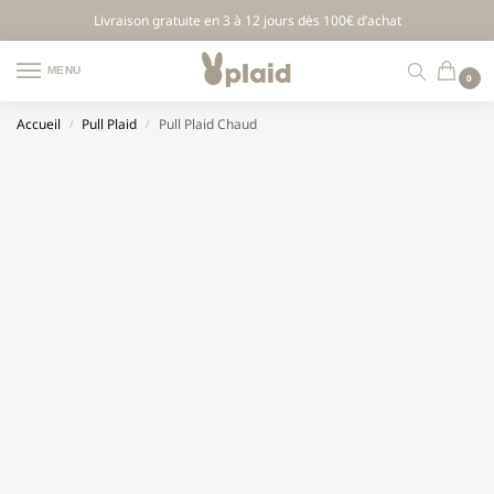
Livraison gratuite en 3 à 12 jours dès 100€ d’achat
MENU
0
Accueil
Pull Plaid
Pull Plaid Chaud
/
/