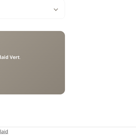
laid Vert
.
laid