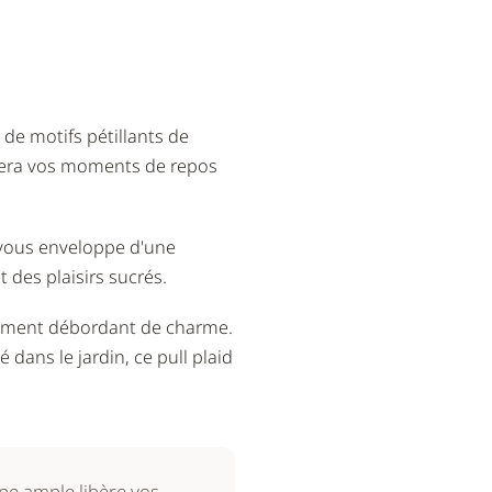
 de motifs pétillants de
ormera vos moments de repos
x vous enveloppe d'une
 des plaisirs sucrés.
tement débordant de charme.
dans le jardin, ce pull plaid
upe ample libère vos