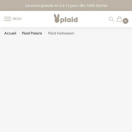
Livraison gratuite en 3 à 12 jours dès 100€ d’achat
MENU
0
Accueil
Plaid Polaire
Plaid Halloween
/
/