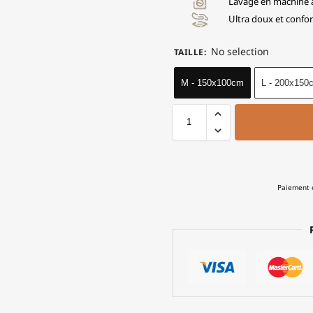
Lavage en machine 
Ultra doux et confor
No selection
TAILLE
:
M - 150x100cm
L - 200x150
Paiement e