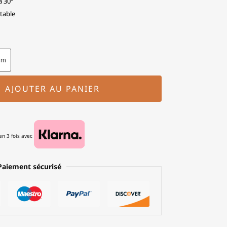
à 30°
table
cm
AJOUTER AU PANIER
n 3 fois avec
Paiement sécurisé