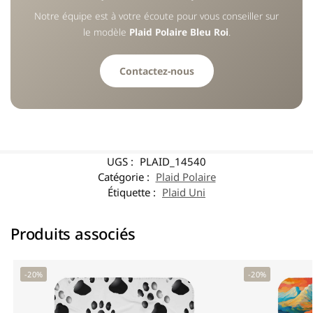
Notre équipe est à votre écoute pour vous conseiller sur
le modèle
Plaid Polaire Bleu Roi
.
Contactez-nous
UGS :
PLAID_14540
Catégorie :
Plaid Polaire
Étiquette :
Plaid Uni
Produits associés
-20%
-20%