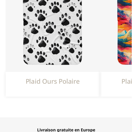
Plaid Ours Polaire
Pla
Livraison gratuite en Europe