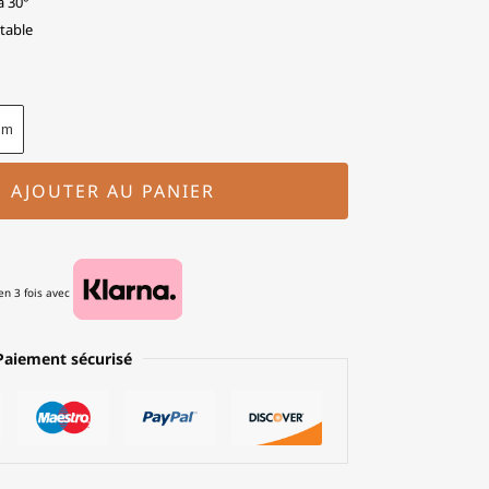
à 30°
table
cm
AJOUTER AU PANIER
n 3 fois avec
Paiement sécurisé