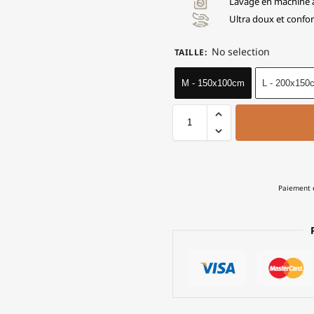
Lavage en machine 
Ultra doux et confor
No selection
TAILLE
:
M - 150x100cm
L - 200x150
Paiement e