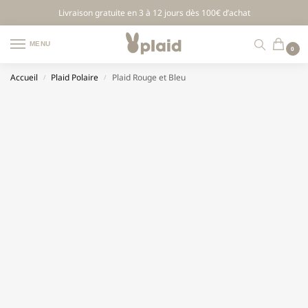
Livraison gratuite en 3 à 12 jours dès 100€ d’achat
MENU
0
Accueil
Plaid Polaire
Plaid Rouge et Bleu
/
/